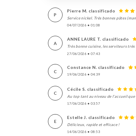
Pierre M. classificado
P
Service nickel. Très bonnes pâtes (man
04/07/2026
•
01:08
ANNE LAURE T. classificado
A
Très bonne cuisine, les serviteurs très
27/06/2026
•
07:43
Constance N. classificado
C
19/06/2026
•
04:39
Cécile S. classificado
C
Au top tant au niveau de l’accueil que 
17/06/2026
•
03:57
Estelle J. classificado
E
Délicieux, rapide et efficace !
14/06/2026
•
08:53