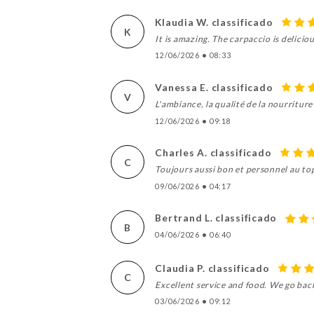
Klaudia W. classificado
K
It is amazing. The carpaccio is delici
12/06/2026
•
08:33
Vanessa E. classificado
V
L'ambiance, la qualité de la nourriture e
12/06/2026
•
09:18
Charles A. classificado
C
Toujours aussi bon et personnel au to
09/06/2026
•
04:17
Bertrand L. classificado
B
04/06/2026
•
06:40
Claudia P. classificado
C
Excellent service and food. We go bac
03/06/2026
•
09:12