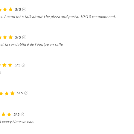
5/5
ous. Aaand let’s talk about the pizza and pasta. 10/10 recommened.
5/5
t la serviabilité de l'équipe en salle
5/5
p
5/5
5/5
k every time we can.