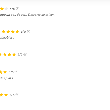
4/5
que un peu de sel). Desserts de saison.
5/5
 aimables .
5/5
5/5
des plats
5/5