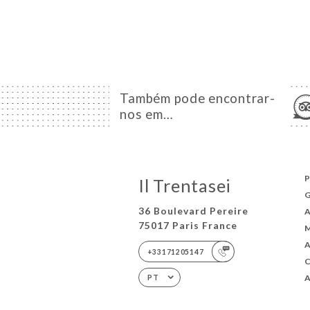
Também pode encontrar-
nos em…
P
Il Trentasei
36 Boulevard Pereire
75017 Paris France
+33171205147
A
PT