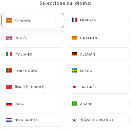
Seleccione su idioma:
Seleccione su idioma:
ES
MENÚ
FRANCÉS
FRANCÉS
ESPAÑOL
ESPAÑOL
INGLÉS
INGLÉS
CATALÁN
CATALÁN
/
INICIO
CONTACTO
ITALIANO
ITALIANO
ALEMÁN
ALEMÁN
Contacto
PORTUGUÉS
PORTUGUÉS
SUECO
SUECO
简体中文 (CHINO)
简体中文 (CHINO)
JAPONÉS
JAPONÉS
RUSO
RUSO
ÁRABE
ÁRABE
Il Trentasei
한국어 (COREANO)
한국어 (COREANO)
NEERLANDÉS
NEERLANDÉS